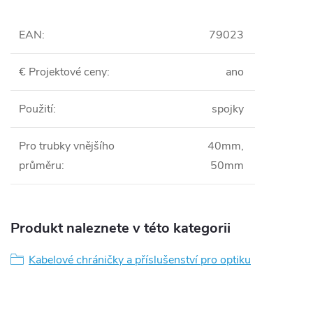
EAN
:
79023
€ Projektové ceny
:
ano
Použití
:
spojky
Pro trubky vnějšího
40mm,
průměru
:
50mm
Produkt naleznete v této kategorii
Kabelové chráničky a příslušenství pro optiku