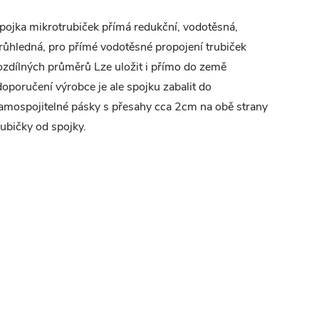
pojka mikrotrubiček přímá redukční, vodotěsná,
růhledná, pro přímé vodotěsné propojení trubiček
ozdílných průměrů Lze uložit i přímo do země
doporučení výrobce je ale spojku zabalit do
amospojitelné pásky s přesahy cca 2cm na obě strany
rubičky od spojky.