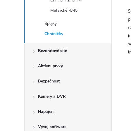
CFP, CFP2, CFP4
Metalické RJ45
S
p
Spojky
r
Chráničky
(
s
Bezdrátové sítě
t
Aktivní prvky
Bezpečnost
Kamery a DVR
Napájení
Vývoj software