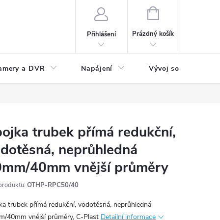
NÁKUPNÍ
KOŠÍK
Prázdný košík
Přihlášení
amery a DVR
Napájení
Vývoj software
ojka trubek přímá redukční,
dotěsná, neprůhledná
0mm/40mm vnější průměry
produktu:
OTHP-RPC50/40
ka trubek přímá redukční, vodotěsná, neprůhledná
/40mm vnější průměry, C-Plast
Detailní informace