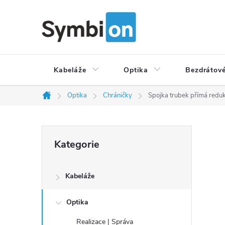
Přejít
na
obsah
Kabeláže
Optika
Bezdrátové
Optika
Chráničky
Spojka trubek přímá redu
Domů
P
Přeskočit
Kategorie
o
kategorie
s
t
Kabeláže
r
a
Optika
n
Realizace | Správa