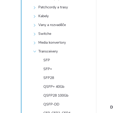
n
Patchcordy a trasy
í
p
Kabely
a
Vany a rozvaděče
n
Switche
e
Media konvertory
l
Transceivery
SFP
SFP+
SFP28
QSFP+ 40Gb
QSFP28 100Gb
QSFP-DD
D