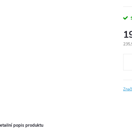
1
235,
Měr
cena
Znač
etailní popis produktu