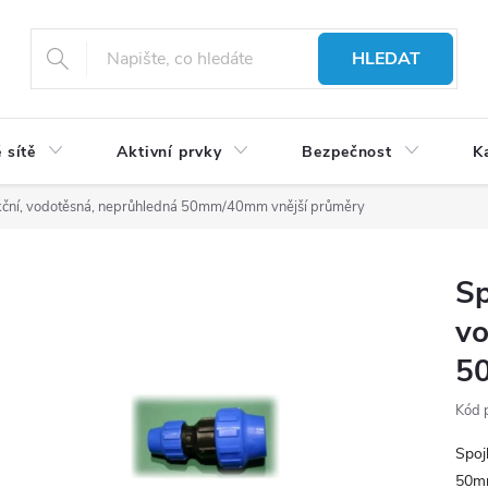
HLEDAT
 sítě
Aktivní prvky
Bezpečnost
K
kční, vodotěsná, neprůhledná 50mm/40mm vnější průměry
Sp
vo
5
Kód 
Spoj
50mm