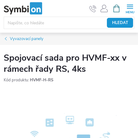
Přejít
NÁKUPNÍ
KOŠÍK
na
obsah
HLEDAT
Vyvazovací panely
Spojovací sada pro HVMF-xx v
rámech řady RS, 4ks
Kód produktu:
HVMF-H-RS