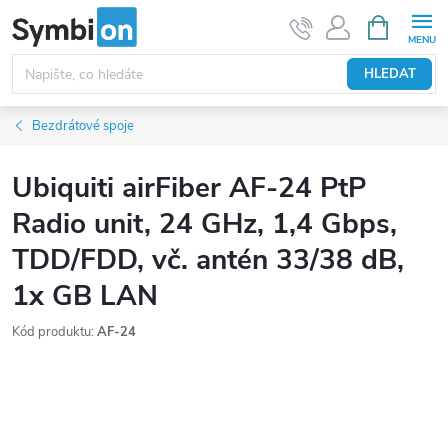
Přejít
NÁKUPNÍ
KOŠÍK
na
obsah
HLEDAT
Bezdrátové spoje
Ubiquiti airFiber AF-24 PtP
Radio unit, 24 GHz, 1,4 Gbps,
TDD/FDD, vč. antén 33/38 dB,
1x GB LAN
Kód produktu:
AF-24