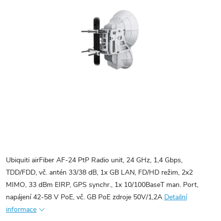
Ubiquiti airFiber AF-24 PtP Radio unit, 24 GHz, 1,4 Gbps,
TDD/FDD, vč. antén 33/38 dB, 1x GB LAN, FD/HD režim, 2x2
MIMO, 33 dBm EIRP, GPS synchr., 1x 10/100BaseT man. Port,
napájení 42-58 V PoE, vč. GB PoE zdroje 50V/1,2A
Detailní
informace