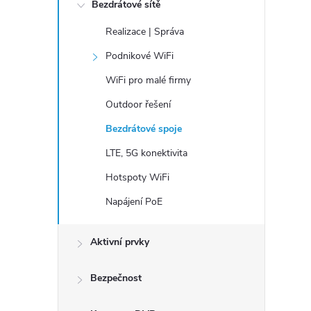
n
Bezdrátové sítě
í
Realizace | Správa
p
Podnikové WiFi
a
WiFi pro malé firmy
n
e
Outdoor řešení
l
Bezdrátové spoje
LTE, 5G konektivita
Hotspoty WiFi
Napájení PoE
Aktivní prvky
Bezpečnost