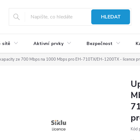
HLEDAT
 sítě
Aktivní prvky
Bezpečnost
K
kapacity ze 700 Mbps na 1000 Mbps pro EH-710TX/EH-1200TX - licence pr
Up
M
71
pr
Kód 