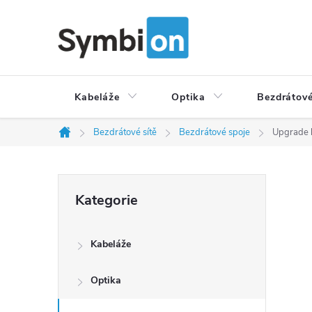
Přejít
na
obsah
Kabeláže
Optika
Bezdrátové
Bezdrátové sítě
Bezdrátové spoje
Upgrade 
Domů
P
Přeskočit
Kategorie
o
kategorie
s
t
Kabeláže
r
a
Optika
n