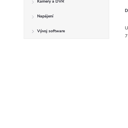
Kamery a DVR
D
Napájení
U
Vývoj software
7