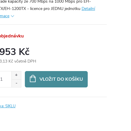
ade kapacity ze 700 Mbps na 1000 Mbps pro EH-
X/EH-1200TX - licence pro JEDNU jednotku
Detailní
rmace
objednávku
 953 Kč
3,13 Kč včetně DPH
ná
:
VLOŽIT DO KOŠÍKU
ka:
SIKLU