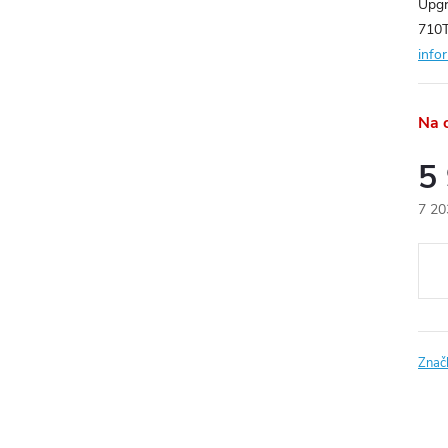
Upgr
710T
info
Na 
5
7 20
Měr
cena
Znač