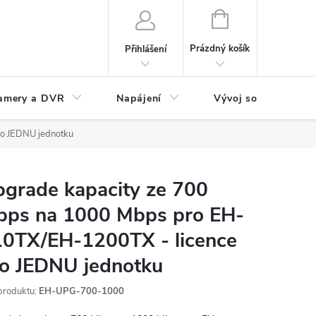
NÁKUPNÍ
KOŠÍK
Prázdný košík
Přihlášení
amery a DVR
Napájení
Vývoj software
o JEDNU jednotku
grade kapacity ze 700
bps na 1000 Mbps pro EH-
0TX/EH-1200TX - licence
o JEDNU jednotku
produktu:
EH-UPG-700-1000