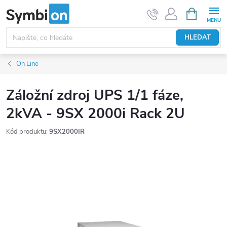
Přejít
NÁKUPNÍ
KOŠÍK
na
obsah
HLEDAT
On Line
Záložní zdroj UPS 1/1 fáze,
2kVA - 9SX 2000i Rack 2U
Kód produktu:
9SX2000IR