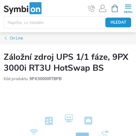
Přejít
NÁKUPNÍ
KOŠÍK
na
obsah
HLEDAT
On Line
Záložní zdroj UPS 1/1 fáze, 9PX
3000i RT3U HotSwap BS
Kód produktu:
9PX3000IRTBPB