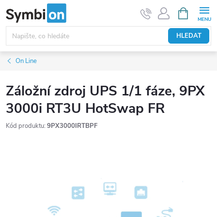
Přejít
NÁKUPNÍ
KOŠÍK
na
obsah
HLEDAT
On Line
Záložní zdroj UPS 1/1 fáze, 9PX
3000i RT3U HotSwap FR
Kód produktu:
9PX3000IRTBPF