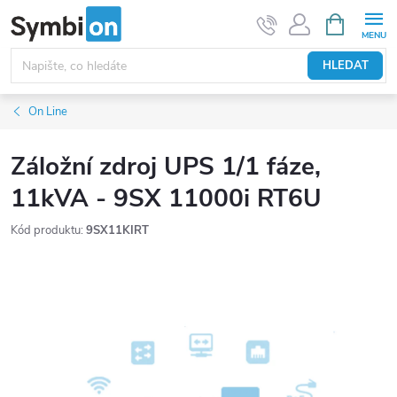
Přejít
NÁKUPNÍ
KOŠÍK
na
obsah
HLEDAT
On Line
Záložní zdroj UPS 1/1 fáze,
11kVA - 9SX 11000i RT6U
Kód produktu:
9SX11KIRT