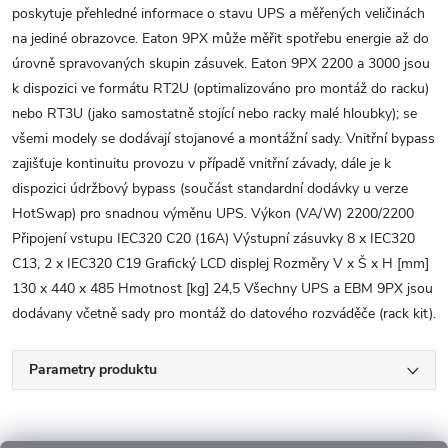
poskytuje přehledné informace o stavu UPS a měřených veličinách
na jediné obrazovce. Eaton 9PX může měřit spotřebu energie až do
úrovně spravovaných skupin zásuvek. Eaton 9PX 2200 a 3000 jsou
k dispozici ve formátu RT2U (optimalizováno pro montáž do racku)
nebo RT3U (jako samostatně stojící nebo racky malé hloubky); se
všemi modely se dodávají stojanové a montážní sady. Vnitřní bypass
zajišťuje kontinuitu provozu v případě vnitřní závady, dále je k
dispozici údržbový bypass (součást standardní dodávky u verze
HotSwap) pro snadnou výměnu UPS. Výkon (VA/W) 2200/2200
Připojení vstupu IEC320 C20 (16A) Výstupní zásuvky 8 x IEC320
C13, 2 x IEC320 C19 Grafický LCD displej Rozměry V x Š x H [mm]
130 x 440 x 485 Hmotnost [kg] 24,5 Všechny UPS a EBM 9PX jsou
dodávany včetně sady pro montáž do datového rozváděče (rack kit).
Parametry produktu