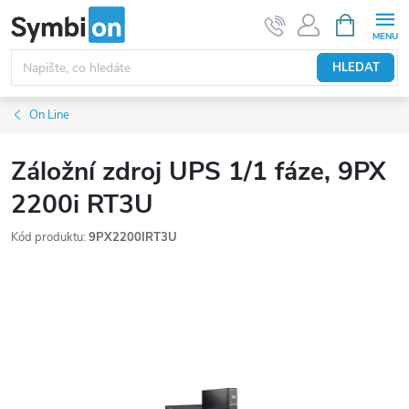
Přejít
NÁKUPNÍ
KOŠÍK
na
obsah
HLEDAT
On Line
Záložní zdroj UPS 1/1 fáze, 9PX
2200i RT3U
Kód produktu:
9PX2200IRT3U