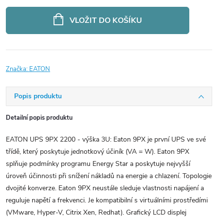
Měrná
cena:
VLOŽIT DO KOŠÍKU
Značka:
EATON
Popis produktu
Detailní popis produktu
EATON UPS 9PX 2200 - výška 3U: Eaton 9PX je první UPS ve své
třídě, který poskytuje jednotkový účiník (VA = W). Eaton 9PX
splňuje podmínky programu Energy Star a poskytuje nejvyšší
úroveň účinnosti při snížení nákladů na energie a chlazení. Topologie
dvojité konverze. Eaton 9PX neustále sleduje vlastnosti napájení a
reguluje napětí a frekvenci. Je kompatibilní s virtuálními prostředími
(VMware, Hyper-V, Citrix Xen, Redhat). Grafický LCD displej