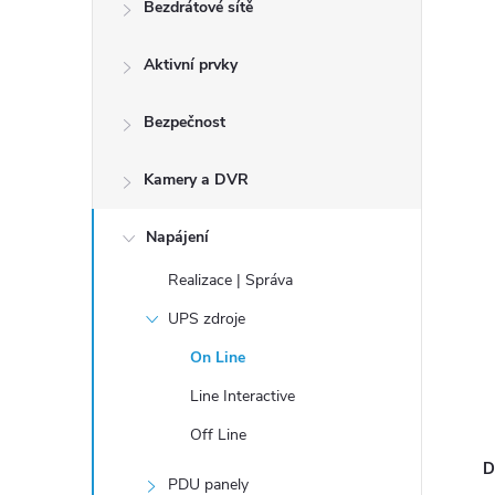
n
Bezdrátové sítě
í
Aktivní prvky
p
a
Bezpečnost
n
e
Kamery a DVR
l
Napájení
Realizace | Správa
UPS zdroje
On Line
Line Interactive
Off Line
D
PDU panely