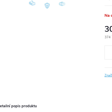
Na 
3
374 
Měr
cena
Znač
etailní popis produktu