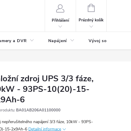
NÁKUPNÍ
KOŠÍK
Prázdný košík
Přihlášení
amery a DVR
Napájení
Vývoj software
ložní zdroj UPS 3/3 fáze,
0kW - 93PS-10(20)-15-
x9Ah-6
produktu:
BA01AB206A01100000
j nepřerušitelného napájení 3/3 fáze, 10kW - 93PS-
0)-15-2x9Ah-6
Detailní informace