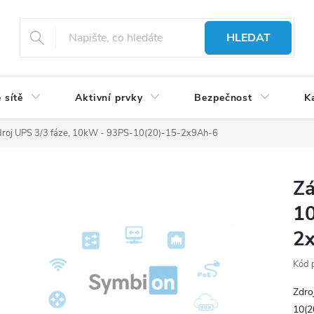
HLEDAT
 sítě
Aktivní prvky
Bezpečnost
K
zdroj UPS 3/3 fáze, 10kW - 93PS-10(20)-15-2x9Ah-6
Zá
1
2
Kód 
Zdro
10(2