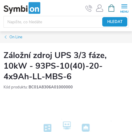
Přejít
NÁKUPNÍ
KOŠÍK
na
obsah
HLEDAT
On Line
Záložní zdroj UPS 3/3 fáze,
10kW - 93PS-10(40)-20-
4x9Ah-LL-MBS-6
Kód produktu:
BC01A8306A01000000