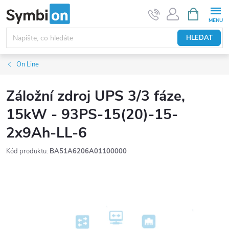
Přejít
NÁKUPNÍ
KOŠÍK
na
obsah
HLEDAT
On Line
Záložní zdroj UPS 3/3 fáze,
15kW - 93PS-15(20)-15-
2x9Ah-LL-6
Kód produktu:
BA51A6206A01100000