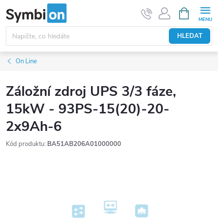
Přejít
NÁKUPNÍ
KOŠÍK
na
obsah
HLEDAT
On Line
Záložní zdroj UPS 3/3 fáze,
15kW - 93PS-15(20)-20-
2x9Ah-6
Kód produktu:
BA51AB206A01000000