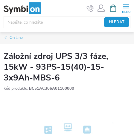
Přejít
NÁKUPNÍ
KOŠÍK
na
obsah
HLEDAT
On Line
Záložní zdroj UPS 3/3 fáze,
15kW - 93PS-15(40)-15-
3x9Ah-MBS-6
Kód produktu:
BC51AC306A01100000