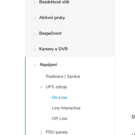
n
Bezdrátové sítě
í
Aktivní prvky
p
a
Bezpečnost
n
e
Kamery a DVR
l
Napájení
Realizace | Správa
UPS zdroje
On Line
Line Interactive
D
Off Line
PDU panely