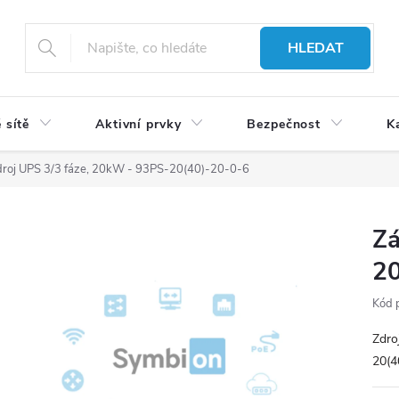
HLEDAT
 sítě
Aktivní prvky
Bezpečnost
K
zdroj UPS 3/3 fáze, 20kW - 93PS-20(40)-20-0-6
Zá
2
Kód 
Zdro
20(4