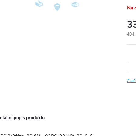
Na 
3
404 
Měr
cena
Znač
etailní popis produktu