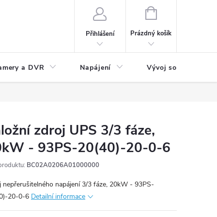
NÁKUPNÍ
KOŠÍK
Prázdný košík
Přihlášení
amery a DVR
Napájení
Vývoj software
ložní zdroj UPS 3/3 fáze,
0kW - 93PS-20(40)-20-0-6
produktu:
BC02A0206A01000000
j nepřerušitelného napájení 3/3 fáze, 20kW - 93PS-
0)-20-0-6
Detailní informace