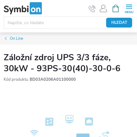
Přejít
NÁKUPNÍ
KOŠÍK
na
obsah
HLEDAT
On Line
Záložní zdroj UPS 3/3 fáze,
30kW - 93PS-30(40)-30-0-6
Kód produktu:
BD03A0206A01100000