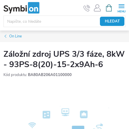
Přejít
NÁKUPNÍ
KOŠÍK
na
obsah
HLEDAT
On Line
Záložní zdroj UPS 3/3 fáze, 8kW
- 93PS-8(20)-15-2x9Ah-6
Kód produktu:
BA80AB206A01100000