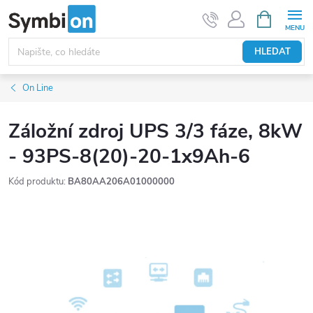
Přejít
NÁKUPNÍ
KOŠÍK
na
obsah
HLEDAT
On Line
Záložní zdroj UPS 3/3 fáze, 8kW
- 93PS-8(20)-20-1x9Ah-6
Kód produktu:
BA80AA206A01000000