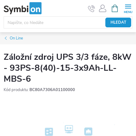
Přejít
NÁKUPNÍ
KOŠÍK
na
obsah
HLEDAT
On Line
Záložní zdroj UPS 3/3 fáze, 8kW
- 93PS-8(40)-15-3x9Ah-LL-
MBS-6
Kód produktu:
BC80A7306A01100000