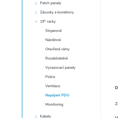
n
Patch panely
í
Zásuvky a konektory
p
19" racky
a
Stojanové
n
e
Nástěnné
l
Otevřené rámy
Rozebíratelné
Vyvazovací panely
Police
Ventilace
D
Napájení PDU
Z
Monitoring
Kabely