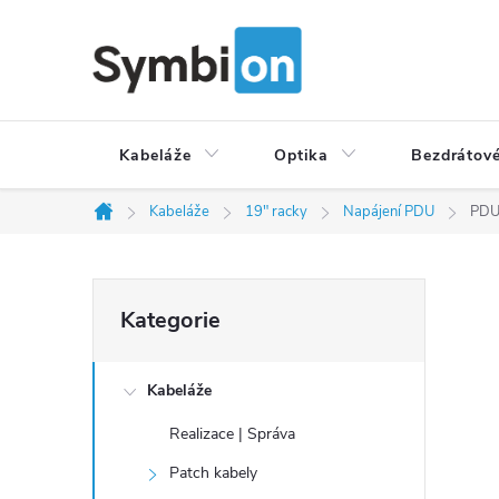
Přejít
na
obsah
Kabeláže
Optika
Bezdrátové
Kabeláže
19" racky
Napájení PDU
PDU 
Domů
P
Přeskočit
Kategorie
o
kategorie
s
t
Kabeláže
r
Realizace | Správa
a
Patch kabely
n