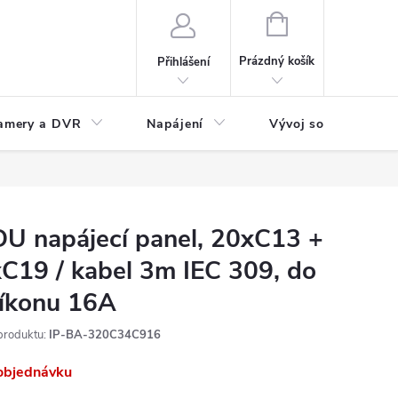
NÁKUPNÍ
KOŠÍK
Prázdný košík
Přihlášení
amery a DVR
Napájení
Vývoj software
U napájecí panel, 20xC13 +
C19 / kabel 3m IEC 309, do
íkonu 16A
produktu:
IP-BA-320C34C916
objednávku