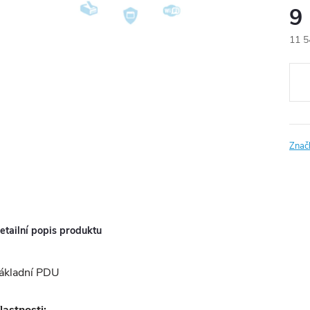
9
11 5
Měr
cena
Znač
etailní popis produktu
ákladní PDU