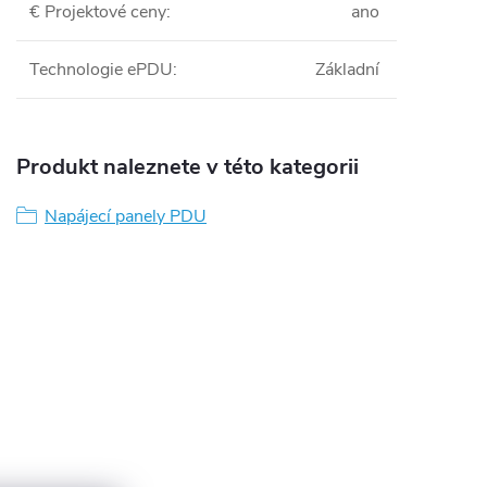
€ Projektové ceny
:
ano
Technologie ePDU
:
Základní
Produkt naleznete v této kategorii
Napájecí panely PDU