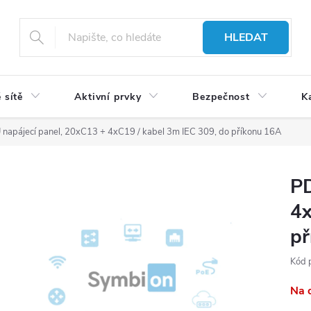
HLEDAT
 sítě
Aktivní prvky
Bezpečnost
K
napájecí panel, 20xC13 + 4xC19 / kabel 3m IEC 309, do příkonu 16A
PD
4x
př
Kód 
Na 