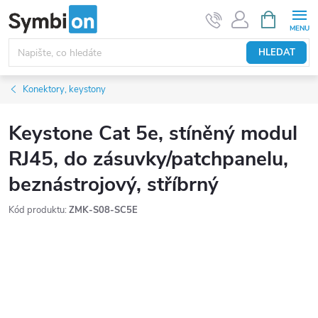
Přejít
NÁKUPNÍ
KOŠÍK
na
obsah
HLEDAT
Konektory, keystony
Keystone Cat 5e, stíněný modul
RJ45, do zásuvky/patchpanelu,
beznástrojový, stříbrný
Kód produktu:
ZMK-S08-SC5E