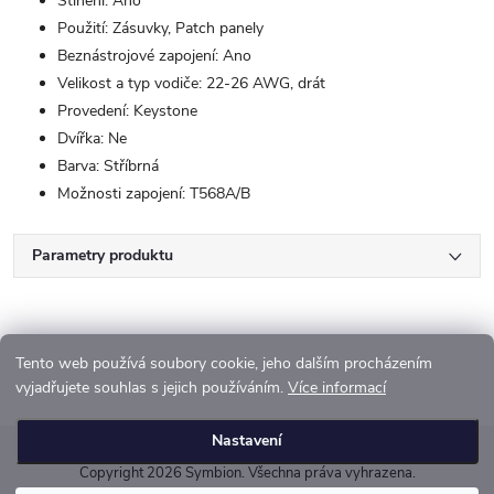
Stínění: Ano
Použití: Zásuvky, Patch panely
Beznástrojové zapojení: Ano
Velikost a typ vodiče: 22-26 AWG, drát
Provedení: Keystone
Dvířka: Ne
Barva: Stříbrná
Možnosti zapojení: T568A/B
Parametry produktu
Tento web používá soubory cookie, jeho dalším procházením
vyjadřujete souhlas s jejich používáním.
Více informací
Z
Nastavení
á
Copyright 2026
Symbion
. Všechna práva vyhrazena.