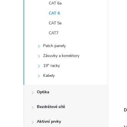
n
CAT 6a
í
CAT 6
p
CAT 5e
a
CAT7
n
e
Patch panely
l
Zásuvky a konektory
19" racky
Kabely
Optika
Bezdrátové sítě
D
Aktivní prvky