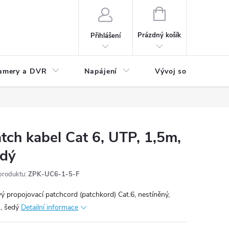
NÁKUPNÍ
KOŠÍK
Prázdný košík
Přihlášení
amery a DVR
Napájení
Vývoj software
tch kabel Cat 6, UTP, 1,5m,
edý
produktu:
ZPK-UC6-1-5-F
vý propojovací patchcord (patchkord) Cat.6, nestíněný,
, šedý
Detailní informace