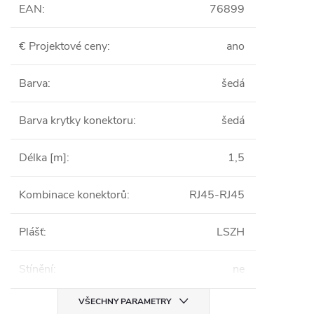
EAN
:
76899
€ Projektové ceny
:
ano
Barva
:
šedá
Barva krytky konektoru
:
šedá
Délka [m]
:
1,5
Kombinace konektorů
:
RJ45-RJ45
Plášť
:
LSZH
Stínění
:
ne
VŠECHNY PARAMETRY