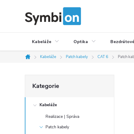
Přejít
na
obsah
Kabeláže
Optika
Bezdrátové
Kabeláže
Patch kabely
CAT 6
Patch kab
Domů
P
Přeskočit
Kategorie
o
kategorie
s
t
Kabeláže
r
Realizace | Správa
a
Patch kabely
n