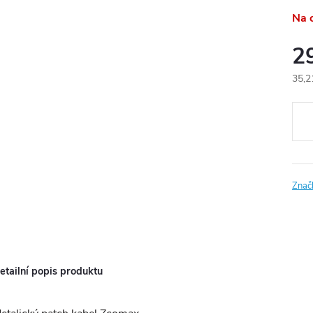
Na 
2
35,2
Měr
cena
Znač
etailní popis produktu