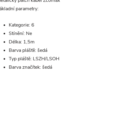
etalický patch kabel Zcomax
ákladní parametry:
Kategorie: 6
Stínění: Ne
Délka: 1,5m
Barva plášťě: šedá
Typ pláště: LSZH/LSOH
Barva značítek: šedá