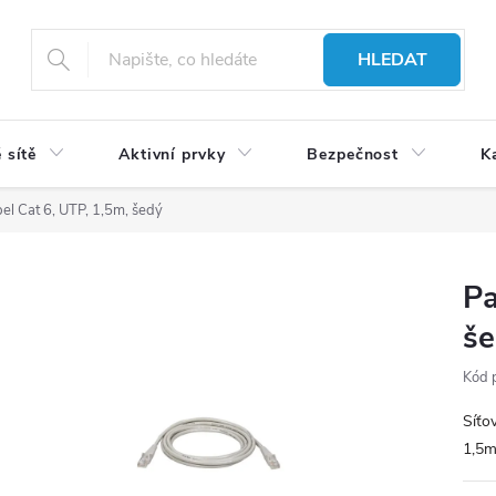
HLEDAT
 sítě
Aktivní prvky
Bezpečnost
K
el Cat 6, UTP, 1,5m, šedý
Pa
š
Kód 
Síťo
1,5m