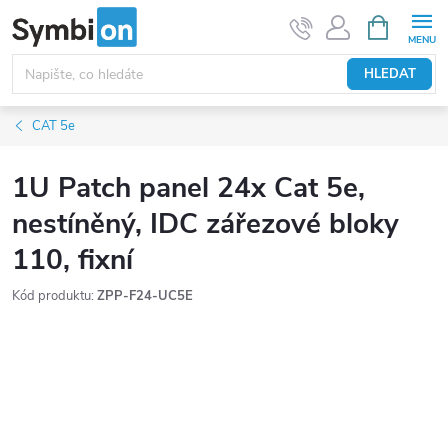
Přejít
NÁKUPNÍ
KOŠÍK
na
obsah
HLEDAT
CAT 5e
1U Patch panel 24x Cat 5e,
nestíněný, IDC zářezové bloky
110, fixní
Kód produktu:
ZPP-F24-UC5E