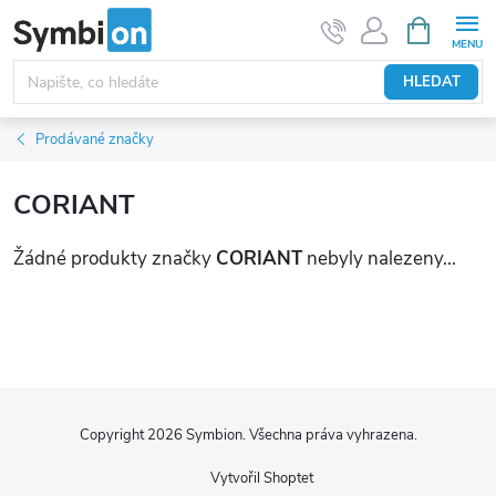
Přejít
NÁKUPNÍ
KOŠÍK
na
obsah
HLEDAT
Prodávané značky
CORIANT
Žádné produkty značky
CORIANT
nebyly nalezeny...
Z
á
Copyright 2026
Symbion
. Všechna práva vyhrazena.
p
Vytvořil Shoptet
a