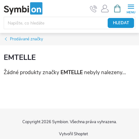
Přejít
NÁKUPNÍ
KOŠÍK
na
obsah
HLEDAT
Prodávané značky
EMTELLE
Žádné produkty značky
EMTELLE
nebyly nalezeny...
Z
á
Copyright 2026
Symbion
. Všechna práva vyhrazena.
p
Vytvořil Shoptet
a