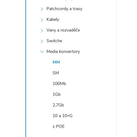
n
Patchcordy a trasy
í
p
Kabely
a
Vany a rozvaděče
n
Switche
e
Media konvertory
l
MM
SM
100Mb
1Gb
2,7Gb
10 a 10+G
s POE