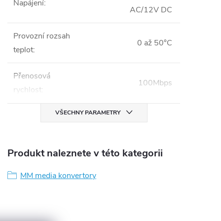
Napájení
:
AC/12V DC
Provozní rozsah
0 až 50°C
teplot
:
Přenosová
100Mbps
rychlost
:
VŠECHNY PARAMETRY
Produkt naleznete v této kategorii
MM media konvertory