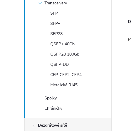
Transceivery
SFP
D
SFP+
SFP28
P
QSFP+ 40Gb
QSFP28 100Gb
QSFP-DD
CFP, CFP2, CFP4
Metalické RJ45
Spojky
Chráničky
Bezdrátové sítě