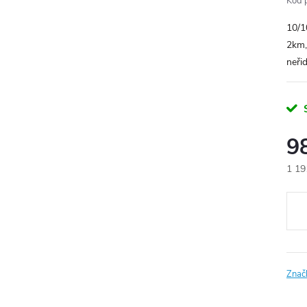
Kód 
10/1
2km,
neřid
9
1 19
Měr
cena
Znač