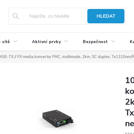
HLEDAT
 sítě
Aktivní prvky
Bezpečnost
K
SE-TX // FX media konvertor FMC, multimode, 2km, SC duplex, Tx1310nm/R
10
ko
2k
T
ne