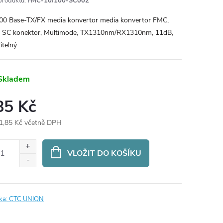
produktu:
FMC-10/100-SC002
00 Base-TX/FX media konvertor media konvertor FMC,
 SC konektor, Multimode, TX1310nm/RX1310nm, 11dB,
itelný
Skladem
85 Kč
1,85 Kč včetně DPH
ná
:
VLOŽIT DO KOŠÍKU
ka:
CTC UNION