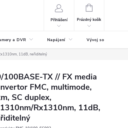
NÁKUPNÍ
KOŠÍK
Prázdný košík
Přihlášení
amery a DVR
Napájení
Vývoj software
x1310nm, 11dB, neřiditelný
/100BASE-TX // FX media
nvertor FMC, multimode,
m, SC duplex,
x1310nm/Rx1310nm, 11dB,
řiditelný