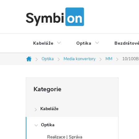
Přejít
na
obsah
Kabeláže
Optika
Bezdrátové
Optika
Media konvertory
MM
10/100BA
Domů
P
Přeskočit
Kategorie
o
kategorie
s
t
Kabeláže
r
a
Optika
n
Realizace | Správa