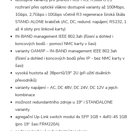
rozhraní přes optické vlákno dostupné varianty až 100Mbps,
1Gbps, 2,7Gbps i 10Gbps včetně R3 regenerace široká škála
STAND-ALONE krabiček (AC, DC, redund. napájení, RS232, 1
až 4 sloty pro linkové karty)
IN-BAND management IEEE 802.3ah (řízení a dohled i
koncových bodů - pomocí NMC karty v šasi)
varianty OAM/IP – IN-BAND management IEEE 802.3ah
(řízení a dohled i koncových bodů přes IP - bez NMC karty v
šasi)
vysoká hustota až 38portů/19'' 2U (při užití duálních
převodníků)
varianty napájení – AC, DC 48V, DC 24V, DC 12V a jejich
kombinace
možnost redundantního zdroje u 19'' i STANDALONE
varianty
agregační Up-Link switch modul 4x SFP 1GB + 4xRJ-45 1GB
(pro 19“ šasi FRM220A)