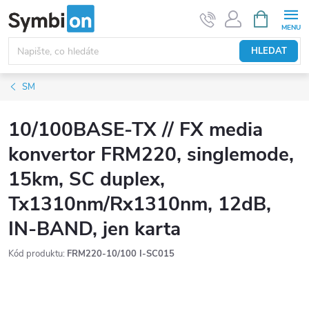
Přejít
NÁKUPNÍ
KOŠÍK
na
obsah
HLEDAT
SM
10/100BASE-TX // FX media
konvertor FRM220, singlemode,
15km, SC duplex,
Tx1310nm/Rx1310nm, 12dB,
IN-BAND, jen karta
Kód produktu:
FRM220-10/100 I-SC015