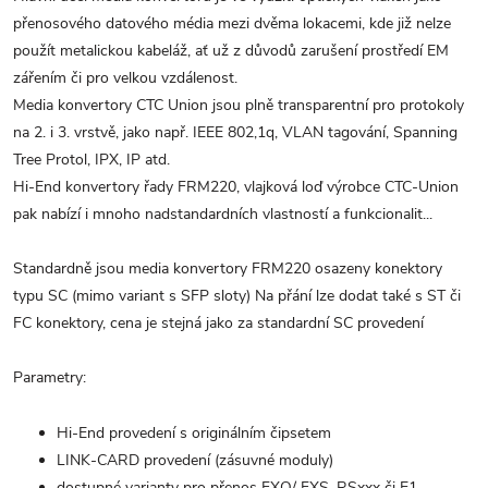
přenosového datového média mezi dvěma lokacemi, kde již nelze
použít metalickou kabeláž, ať už z důvodů zarušení prostředí EM
zářením či pro velkou vzdálenost.
Media konvertory CTC Union jsou plně transparentní pro protokoly
na 2. i 3. vrstvě, jako např. IEEE 802,1q, VLAN tagování, Spanning
Tree Protol, IPX, IP atd.
Hi-End konvertory řady FRM220, vlajková loď výrobce CTC-Union
pak nabízí i mnoho nadstandardních vlastností a funkcionalit...
Standardně jsou media konvertory FRM220 osazeny konektory
typu SC (mimo variant s SFP sloty) Na přání lze dodat také s ST či
FC konektory, cena je stejná jako za standardní SC provedení
Parametry:
Hi-End provedení s originálním čipsetem
LINK-CARD provedení (zásuvné moduly)
dostupné varianty pro přenos FXO/ FXS, RSxxx či E1