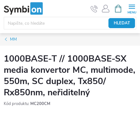
Přejít
NÁKUPNÍ
KOŠÍK
na
obsah
HLEDAT
MM
1000BASE-T // 1000BASE-SX
media konvertor MC, multimode,
550m, SC duplex, Tx850/
Rx850nm, neřiditelný
Kód produktu:
MC200CM