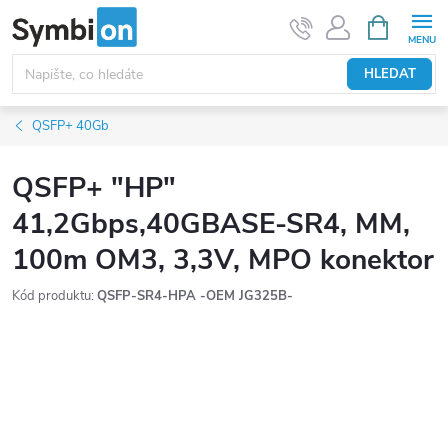
Přejít
NÁKUPNÍ
KOŠÍK
na
obsah
HLEDAT
QSFP+ 40Gb
QSFP+ "HP"
41,2Gbps,40GBASE-SR4, MM,
100m OM3, 3,3V, MPO konektor
Kód produktu:
QSFP-SR4-HPA -OEM JG325B-