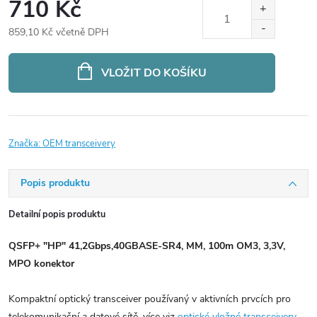
710 Kč
859,10 Kč včetně DPH
Měrná
cena:
VLOŽIT DO KOŠÍKU
Značka:
OEM transceivery
Popis produktu
Detailní popis produktu
QSFP+ "HP" 41,2Gbps,40GBASE-SR4, MM, 100m OM3, 3,3V,
MPO konektor
Kompaktní optický transceiver používaný v aktivních prvcích pro
telekomunikační a datové sítě, více viz
optické vložné transceivery
.