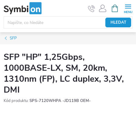
Přejít
NÁKUPNÍ
KOŠÍK
na
obsah
HLEDAT
SFP
SFP "HP" 1,25Gbps,
1000BASE-LX, SM, 20km,
1310nm (FP), LC duplex, 3,3V,
DMI
Kód produktu:
SPS-7120WHPA -JD119B OEM-