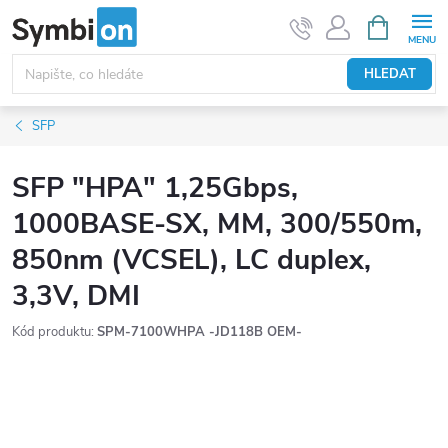
Přejít
NÁKUPNÍ
KOŠÍK
na
obsah
HLEDAT
SFP
SFP "HPA" 1,25Gbps,
1000BASE-SX, MM, 300/550m,
850nm (VCSEL), LC duplex,
3,3V, DMI
Kód produktu:
SPM-7100WHPA -JD118B OEM-