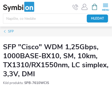
Přejít
NÁKUPNÍ
KOŠÍK
na
obsah
HLEDAT
SFP
SFP "Cisco" WDM 1,25Gbps,
1000BASE-BX10, SM, 10km,
TX1310/RX1550nm, LC simplex,
3,3V, DMI
Kód produktu:
SPB-7610WCIS