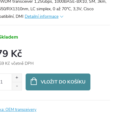
WDM transceiver 1,25Gbps, 1000BASE-BX10, SM, 3km,
50/RX1310nm, LC simplex, 0 až 70°C, 3,3V, Cisco
atibilní, DMI
Detailní informace
Skladem
79 Kč
59 Kč včetně DPH
ná
:
VLOŽIT DO KOŠÍKU
ka:
OEM transceivery