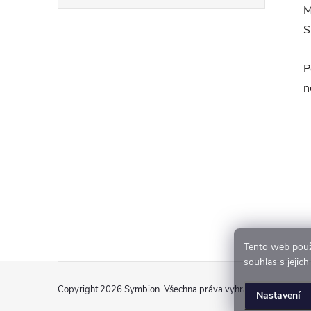
M
S
P
n
Tento web použ
souhlas s jejic
Z
á
Copyright 2026
Symbion
. Všechna práva vyhrazena.
Nastavení
p