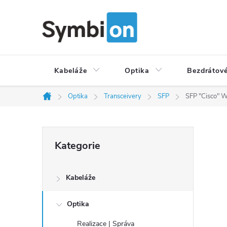
Přejít
na
obsah
Kabeláže
Optika
Bezdrátové
Optika
Transceivery
SFP
SFP "Cisco" 
Domů
P
Přeskočit
Kategorie
o
kategorie
s
t
Kabeláže
r
a
Optika
n
Realizace | Správa