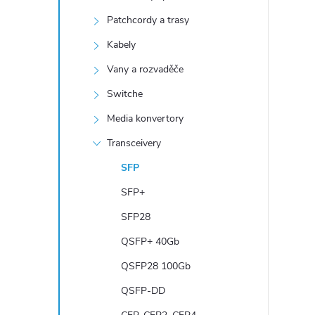
n
Patchcordy a trasy
í
p
Kabely
a
Vany a rozvaděče
n
Switche
e
Media konvertory
l
Transceivery
SFP
SFP+
SFP28
QSFP+ 40Gb
QSFP28 100Gb
QSFP-DD