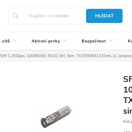
HLEDAT
 sítě
Aktivní prvky
Bezpečnost
K
WDM 1,25Gbps, 1000BASE-BX10, SM, 3km, TX1550/RX1310nm, LC simplex,
S
1
T
si
Kód 