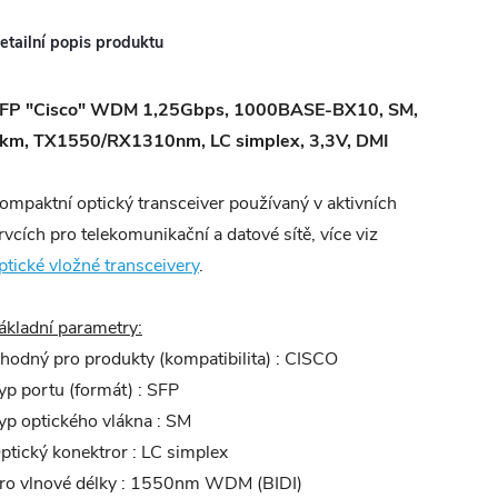
etailní popis produktu
FP "Cisco" WDM 1,25Gbps, 1000BASE-BX10, SM,
km, TX1550/RX1310nm, LC simplex, 3,3V, DMI
ompaktní optický transceiver používaný v aktivních
rvcích pro telekomunikační a datové sítě, více viz
ptické vložné transceivery
.
ákladní parametry:
hodný pro produkty (kompatibilita) : CISCO
yp portu (formát) : SFP
yp optického vlákna : SM
ptický konektror : LC simplex
ro vlnové délky : 1550nm WDM (BIDI)