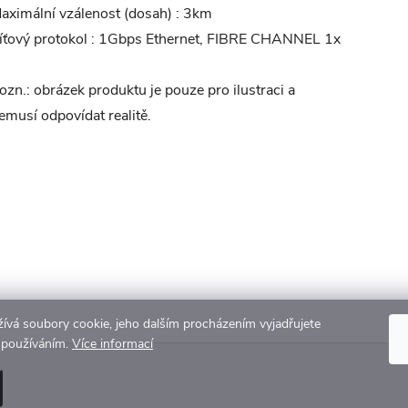
aximální vzálenost (dosah) : 3km
íťový protokol : 1Gbps Ethernet, FIBRE CHANNEL 1x
ozn.: obrázek produktu je pouze pro ilustraci a
emusí odpovídat realitě.
ívá soubory cookie, jeho dalším procházením vyjadřujete
h používáním.
Více informací