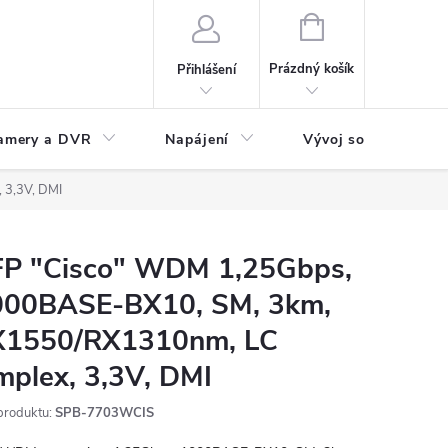
NÁKUPNÍ
KOŠÍK
Prázdný košík
Přihlášení
amery a DVR
Napájení
Vývoj software
 3,3V, DMI
FP "Cisco" WDM 1,25Gbps,
000BASE-BX10, SM, 3km,
X1550/RX1310nm, LC
mplex, 3,3V, DMI
produktu:
SPB-7703WCIS