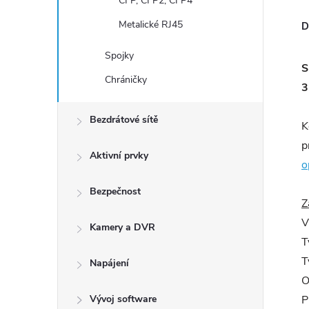
CFP, CFP2, CFP4
Metalické RJ45
D
Spojky
S
Chráničky
3
Bezdrátové sítě
K
p
Aktivní prvky
o
Bezpečnost
Z
V
Kamery a DVR
T
T
Napájení
O
Vývoj software
P