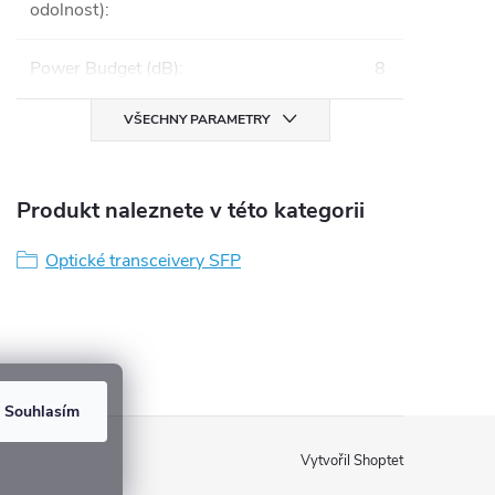
odolnost)
:
Power Budget (dB)
:
8
VŠECHNY PARAMETRY
Produkt naleznete v této kategorii
Optické transceivery SFP
Souhlasím
Vytvořil Shoptet